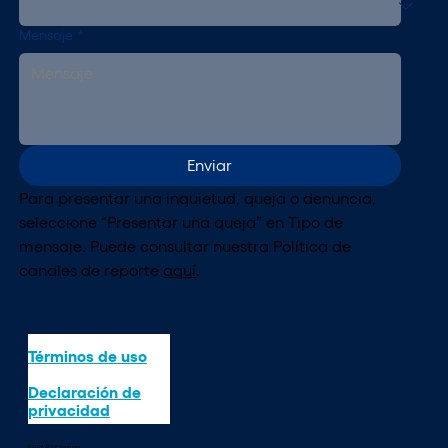
Mensaje
*
Enviar
Para presentar una inquietud, queja o denuncia, 
seleccione “Presentar una queja” en Tipo de 
mensaje. Puede consultar nuestra Política de 
canales de reporte 
aquí
.
Términos de uso
Declaración de
privacidad
© 2026 ALIVE Ventures