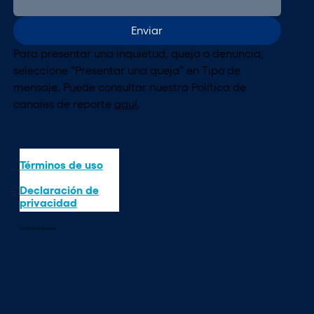
Enviar
Para presentar una inquietud, queja o denuncia, 
seleccione “Presentar una queja” en Tipo de 
mensaje. Puede consultar nuestra Política de 
canales de reporte 
aquí
.
Términos de uso
Declaración de
privacidad
© 2026 ALIVE Ventures