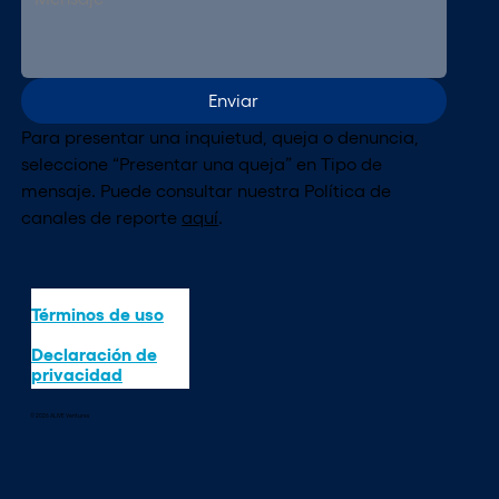
Enviar
Para presentar una inquietud, queja o denuncia, 
seleccione “Presentar una queja” en Tipo de 
mensaje. Puede consultar nuestra Política de 
canales de reporte 
aquí
.
Términos de uso
Declaración de
privacidad
© 2026 ALIVE Ventures